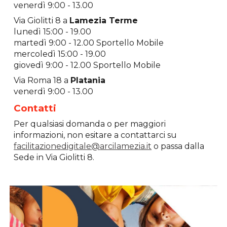
venerdì 9:0
0 - 13.00
Via Giolitti 8 a
Lamezia Terme
lunedì
15
:00 - 1
9
.00
martedì 9:00 - 1
2
.00 Sportello Mobile
mercoledì 15:00 - 19.00
giovedì 9:00 - 12.00 Sportello Mobile
Via
Roma
18 a
Platania
venerdì 9:00 - 13.00
Contatti
Per qualsiasi domanda o per maggiori
informazioni, non esitare a contattarci su
facilita
zionedigitale@
arcilamezia.it
o passa dalla
Sede in Via Giolitti 8.